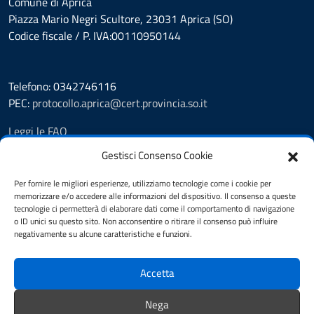
Comune di Aprica
Piazza Mario Negri Scultore, 23031 Aprica (SO)
Codice fiscale / P. IVA:00110950144
Telefono: 0342746116
PEC:
protocollo.aprica@cert.provincia.so.it
Leggi le FAQ
Prenotazione appuntamento
Gestisci Consenso Cookie
Segnalazione disservizio
Whistleblowing
Per fornire le migliori esperienze, utilizziamo tecnologie come i cookie per
memorizzare e/o accedere alle informazioni del dispositivo. Il consenso a queste
Amministrazione trasparente
tecnologie ci permetterà di elaborare dati come il comportamento di navigazione
Pubblicità legale
o ID unici su questo sito. Non acconsentire o ritirare il consenso può influire
Albo Pretorio
negativamente su alcune caratteristiche e funzioni.
Informativa privacy
Note legali
Accetta
Dichiarazione di accessibilità
Cookie Policy (UE)
Nega