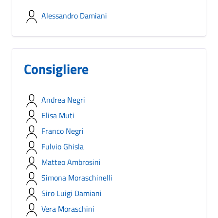
Alessandro Damiani
Consigliere
Andrea Negri
Elisa Muti
Franco Negri
Fulvio Ghisla
Matteo Ambrosini
Simona Moraschinelli
Siro Luigi Damiani
Vera Moraschini