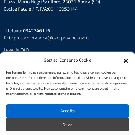
Piazza Mario Negri Scultore, 23031 Aprica (SO)
Codice fiscale / P. IVA:00110950144
Telefono: 0342746116
PEC:
protocollo.aprica@cert.provincia.so.it
Leggi le FAQ
Prenotazione appuntamento
Gestisci Consenso Cookie
Segnalazione disservizio
Whistleblowing
Per fornire le migliori esperienze, utilizziamo tecnologie come i cookie per
memorizzare e/o accedere alle informazioni del dispositivo. Il consenso a queste
Amministrazione trasparente
tecnologie ci permetterà di elaborare dati come il comportamento di navigazione
Pubblicità legale
o ID unici su questo sito. Non acconsentire o ritirare il consenso può influire
Albo Pretorio
negativamente su alcune caratteristiche e funzioni.
Informativa privacy
Note legali
Accetta
Dichiarazione di accessibilità
Cookie Policy (UE)
Nega
Feedback Accessibilità