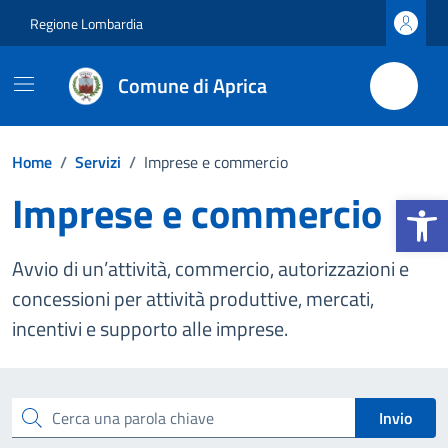
Vai ai contenuti
Vai al footer
Regione Lombardia
Comune di Aprica
Home
/
Servizi
/
Imprese e commercio
Imprese e commercio
Apri la b
Avvio di un’attività, commercio, autorizzazioni e
concessioni per attività produttive, mercati,
incentivi e supporto alle imprese.
Esplora tutti i servizi
Cerca una parola chiave
Invio