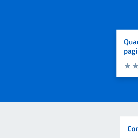
Quan
pagi
Valuta 
Val
Con