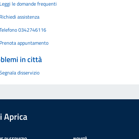
Leggi le domande frequenti
Richiedi assistenza
Telefono 0342746116
Prenota appuntamento
blemi in città
Segnala disservizio
 Aprica
E DI SERVIZIO
NOVITÀ