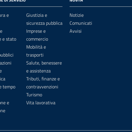
ura e
Giustizia e
Notizie
sicurezza pubblica
Comunicati
e
Imprese e
Avvisi
 e stato
commercio
Mobilità e
pubblici
trasporti
azioni
Salute, benessere
e
e assistenza
ica
Tributi, finanze e
 e tempo
contravvenzioni
Turismo
one e
Vita lavorativa
one