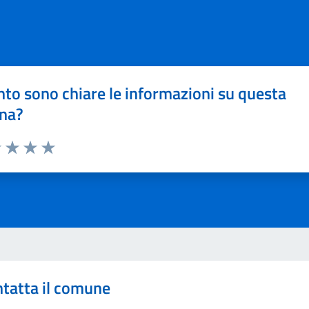
to sono chiare le informazioni su questa
na?
1 stelle su 5
uta 2 stelle su 5
Valuta 3 stelle su 5
Valuta 4 stelle su 5
Valuta 5 stelle su 5
tatta il comune