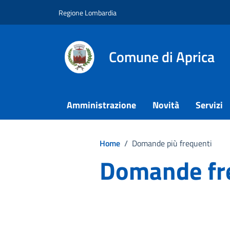
Vai ai contenuti
Vai al footer
Regione Lombardia
Comune di Aprica
Amministrazione
Novità
Servizi
Home
/
Domande più frequenti
Domande fr
Elenco di risposte alle domande più fr
cittadini.