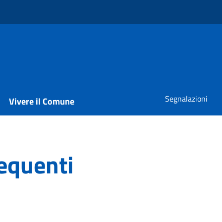
Segnalazioni
Vivere il Comune
equenti
equenti raccolte dalle richieste di assistenza dei