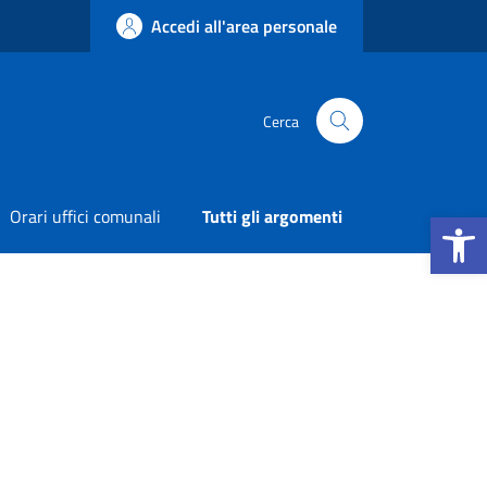
Accedi all'area personale
Cerca
Apri la b
Orari uffici comunali
Tutti gli argomenti