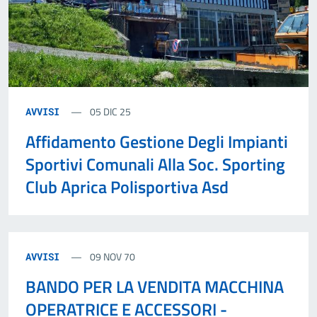
05 DIC 25
AVVISI
Affidamento Gestione Degli Impianti
Sportivi Comunali Alla Soc. Sporting
Club Aprica Polisportiva Asd
09 NOV 70
AVVISI
BANDO PER LA VENDITA MACCHINA
OPERATRICE E ACCESSORI -