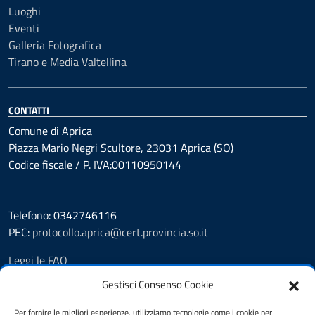
Luoghi
Eventi
Galleria Fotografica
Tirano e Media Valtellina
CONTATTI
Comune di Aprica
Piazza Mario Negri Scultore, 23031 Aprica (SO)
Codice fiscale / P. IVA:00110950144
Telefono: 0342746116
PEC:
protocollo.aprica@cert.provincia.so.it
Leggi le FAQ
Prenotazione appuntamento
Gestisci Consenso Cookie
Segnalazione disservizio
Whistleblowing
Per fornire le migliori esperienze, utilizziamo tecnologie come i cookie per