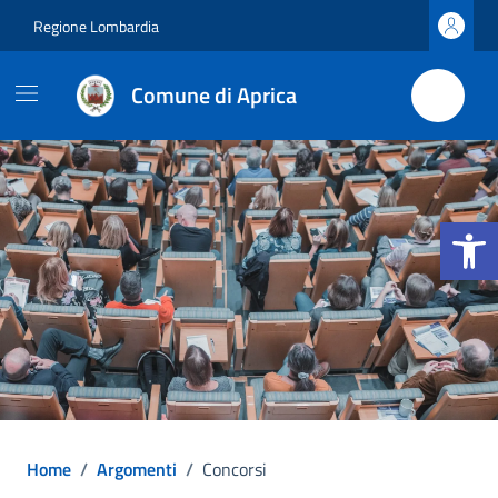
Vai ai contenuti
Vai al footer
Regione Lombardia
Comune di Aprica
Apri la b
Home
/
Argomenti
/
Concorsi