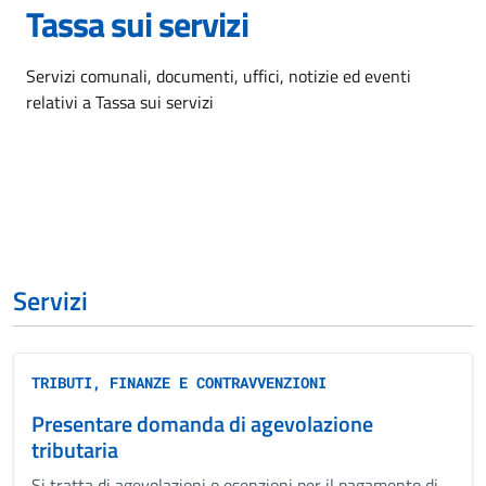
Tassa sui servizi
Dettagli dell'argomento
Servizi comunali, documenti, uffici, notizie ed eventi
relativi a Tassa sui servizi
Servizi
TRIBUTI, FINANZE E CONTRAVVENZIONI
Presentare domanda di agevolazione
tributaria
Si tratta di agevolazioni o esenzioni per il pagamento di