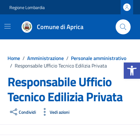
Vai ai contenuti
Vai al footer
Regione Lombardia
Comune di Aprica
Home
/
Amministrazione
/
Personale amministrativo
Apri la b
/
Responsabile Ufficio Tecnico Edilizia Privata
Responsabile Ufficio
Tecnico Edilizia Privata
Condividi
Vedi azioni