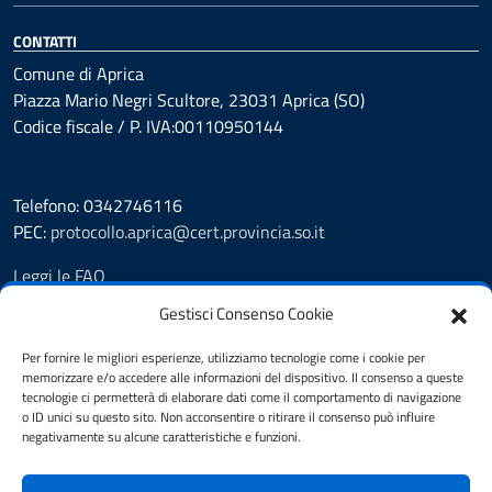
CONTATTI
Comune di Aprica
Piazza Mario Negri Scultore, 23031 Aprica (SO)
Codice fiscale / P. IVA:00110950144
Telefono: 0342746116
PEC:
protocollo.aprica@cert.provincia.so.it
Leggi le FAQ
Prenotazione appuntamento
Gestisci Consenso Cookie
Segnalazione disservizio
Whistleblowing
Per fornire le migliori esperienze, utilizziamo tecnologie come i cookie per
memorizzare e/o accedere alle informazioni del dispositivo. Il consenso a queste
Amministrazione trasparente
tecnologie ci permetterà di elaborare dati come il comportamento di navigazione
Pubblicità legale
o ID unici su questo sito. Non acconsentire o ritirare il consenso può influire
Albo Pretorio
negativamente su alcune caratteristiche e funzioni.
Informativa privacy
Note legali