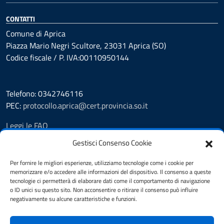
CONTATTI
Comune di Aprica
Piazza Mario Negri Scultore, 23031 Aprica (SO)
Codice fiscale / P. IVA:00110950144
Telefono: 0342746116
PEC:
protocollo.aprica@cert.provincia.so.it
Leggi le FAQ
Prenotazione appuntamento
Gestisci Consenso Cookie
Segnalazione disservizio
Whistleblowing
Per fornire le migliori esperienze, utilizziamo tecnologie come i cookie per
memorizzare e/o accedere alle informazioni del dispositivo. Il consenso a queste
Amministrazione trasparente
tecnologie ci permetterà di elaborare dati come il comportamento di navigazione
Pubblicità legale
o ID unici su questo sito. Non acconsentire o ritirare il consenso può influire
Albo Pretorio
negativamente su alcune caratteristiche e funzioni.
Informativa privacy
Note legali