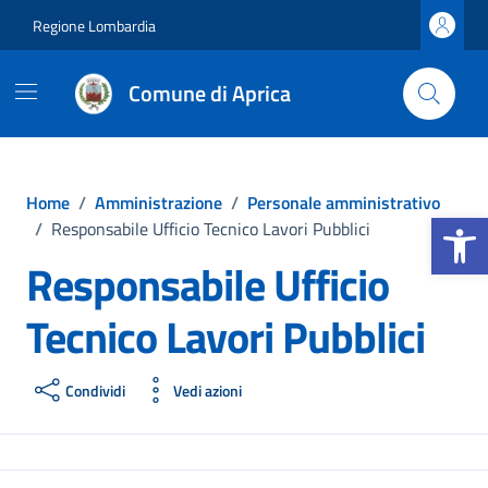
Vai ai contenuti
Vai al footer
Regione Lombardia
Comune di Aprica
Home
/
Amministrazione
/
Personale amministrativo
Apri la b
/
Responsabile Ufficio Tecnico Lavori Pubblici
Responsabile Ufficio
Tecnico Lavori Pubblici
Condividi
Vedi azioni