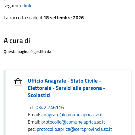
seguente
link
La raccolta scade il
18 settembre 2026
A cura di
Questa pagina è gestita da
Ufficio Anagrafe - Stato Civile -
Elettorale - Servizi alla persona -
Scolastici
Tel:
0342 746116
Email:
anagrafe@comune.aprica.so.it
Email:
protocollo@comune.aprica.so.it
pec:
protocollo.aprica@cert.provincia.so.it