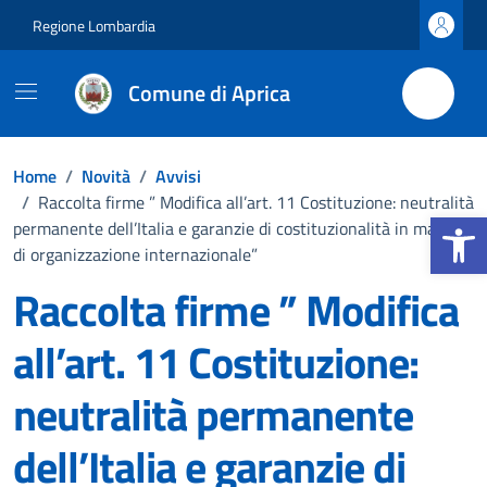
Vai ai contenuti
Vai al footer
Regione Lombardia
Comune di Aprica
Home
/
Novità
/
Avvisi
/
Raccolta firme ” Modifica all’art. 11 Costituzione: neutralità
Apri la b
permanente dell’Italia e garanzie di costituzionalità in materia
di organizzazione internazionale”
Raccolta firme ” Modifica
all’art. 11 Costituzione:
neutralità permanente
dell’Italia e garanzie di