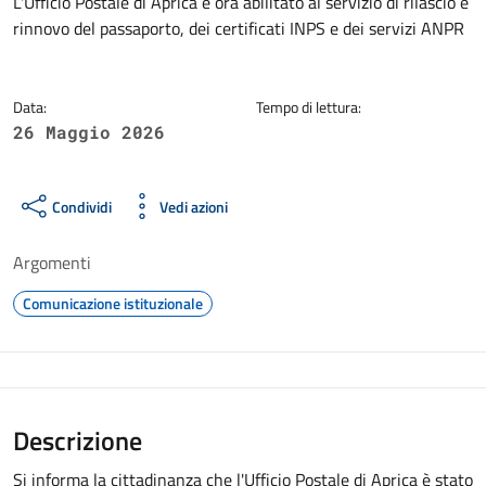
Dettagli della notizia
L'Ufficio Postale di Aprica è ora abilitato al servizio di rilascio e
rinnovo del passaporto, dei certificati INPS e dei servizi ANPR
Data:
Tempo di lettura:
26 Maggio 2026
Condividi
Vedi azioni
Argomenti
Comunicazione istituzionale
Descrizione
Si informa la cittadinanza che l'Ufficio Postale di Aprica è stato