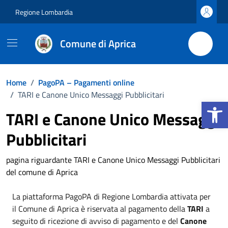
Vai ai contenuti
Vai al footer
Regione Lombardia
Comune di Aprica
Home
/
PagoPA – Pagamenti online
/
TARI e Canone Unico Messaggi Pubblicitari
Apri la b
TARI e Canone Unico Messaggi
Pubblicitari
pagina riguardante TARI e Canone Unico Messaggi Pubblicitari
del comune di Aprica
La piattaforma PagoPA di Regione Lombardia attivata per
il Comune di Aprica è riservata al pagamento della
TARI
a
seguito di ricezione di avviso di pagamento e del
Canone