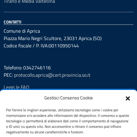
Tirano e Media Valtellina
CONTATTI
Comune di Aprica
Piazza Mario Negri Scultore, 23031 Aprica (SO)
Codice fiscale / P. IVA:00110950144
Telefono: 0342746116
PEC:
protocollo.aprica@cert.provincia.so.it
Leggi le FAQ
Prenotazione appuntamento
Gestisci Consenso Cookie
Segnalazione disservizio
Whistleblowing
Per fornire le migliori esperienze, utilizziamo tecnologie come i cookie per
memorizzare e/o accedere alle informazioni del dispositivo. Il consenso a queste
Amministrazione trasparente
tecnologie ci permetterà di elaborare dati come il comportamento di navigazione
Pubblicità legale
o ID unici su questo sito. Non acconsentire o ritirare il consenso può influire
Albo Pretorio
negativamente su alcune caratteristiche e funzioni.