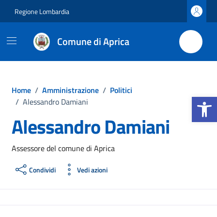
Vai ai contenuti
Vai al footer
Regione Lombardia
Comune di Aprica
Home
/
Amministrazione
/
Politici
Apri la b
/
Alessandro Damiani
Alessandro Damiani
Assessore del comune di Aprica
Condividi
Vedi azioni