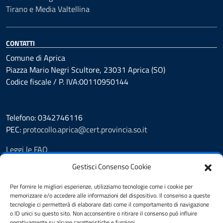
Tirano e Media Valtellina
CONTATTI
Comune di Aprica
Piazza Mario Negri Scultore, 23031 Aprica (SO)
Codice fiscale / P. IVA:00110950144
Telefono: 0342746116
PEC:
protocollo.aprica@cert.provincia.so.it
Leggi le FAQ
Prenotazione appuntamento
Gestisci Consenso Cookie
Segnalazione disservizio
Whistleblowing
Per fornire le migliori esperienze, utilizziamo tecnologie come i cookie per
memorizzare e/o accedere alle informazioni del dispositivo. Il consenso a queste
Amministrazione trasparente
tecnologie ci permetterà di elaborare dati come il comportamento di navigazione
Pubblicità legale
o ID unici su questo sito. Non acconsentire o ritirare il consenso può influire
Albo Pretorio
negativamente su alcune caratteristiche e funzioni.