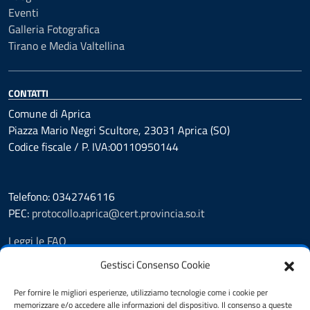
Eventi
Galleria Fotografica
Tirano e Media Valtellina
CONTATTI
Comune di Aprica
Piazza Mario Negri Scultore, 23031 Aprica (SO)
Codice fiscale / P. IVA:00110950144
Telefono: 0342746116
PEC:
protocollo.aprica@cert.provincia.so.it
Leggi le FAQ
Prenotazione appuntamento
Gestisci Consenso Cookie
Segnalazione disservizio
Whistleblowing
Per fornire le migliori esperienze, utilizziamo tecnologie come i cookie per
memorizzare e/o accedere alle informazioni del dispositivo. Il consenso a queste
Amministrazione trasparente