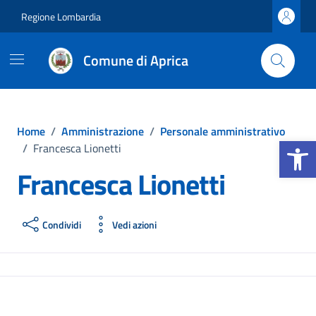
Vai ai contenuti
Vai al footer
Regione Lombardia
Comune di Aprica
Home
/
Amministrazione
/
Personale amministrativo
Apri la b
/
Francesca Lionetti
Francesca Lionetti
Condividi
Vedi azioni