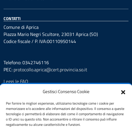
CONTATTI
Comune di Aprica
Piazza Mario Negri Scultore, 23031 Aprica (SO)
Codice fiscale / P. IVA:00110950144
Telefono: 0342746116
PEC:
protocollo.aprica@cert.provincia.so.it
Leggi le FAQ
Prenotazione appuntamento
Gestisci Consenso Cookie
Segnalazione disservizio
Whistleblowing
Per fornire le migliori esperienze, utilizziamo tecnologie come i cookie per
memorizzare e/o accedere alle informazioni del dispositivo. Il consenso a queste
Amministrazione trasparente
tecnologie ci permetterà di elaborare dati come il comportamento di navigazione
Pubblicità legale
o ID unici su questo sito. Non acconsentire o ritirare il consenso può influire
Albo Pretorio
negativamente su alcune caratteristiche e funzioni.
Informativa privacy