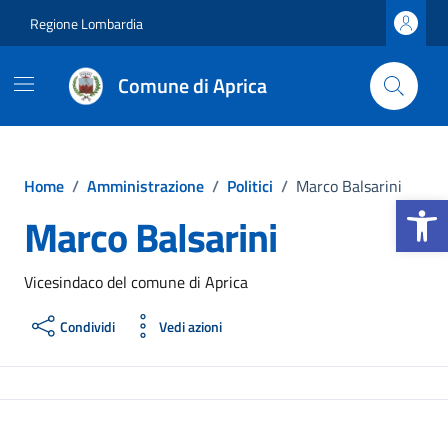
Vai ai contenuti
Vai al footer
Regione Lombardia
Comune di Aprica
Home
/
Amministrazione
/
Politici
/
Marco Balsarini
Apri la b
Marco Balsarini
Vicesindaco del comune di Aprica
Condividi
Vedi azioni