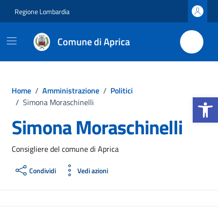
Vai ai contenuti
Vai al footer
Regione Lombardia
Comune di Aprica
Home
/
Amministrazione
/
Politici
Apri la b
/
Simona Moraschinelli
Simona Moraschinelli
Consigliere del comune di Aprica
Condividi
Vedi azioni