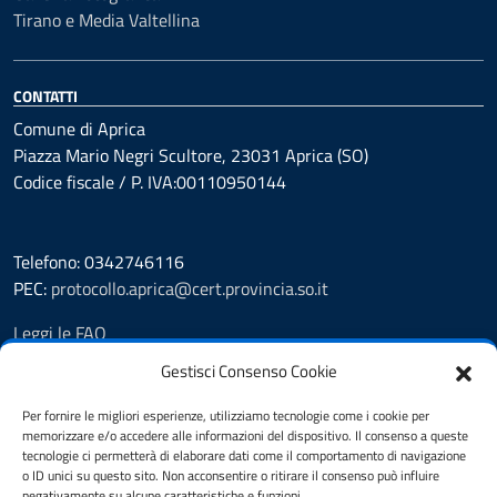
Tirano e Media Valtellina
CONTATTI
Comune di Aprica
Piazza Mario Negri Scultore, 23031 Aprica (SO)
Codice fiscale / P. IVA:00110950144
Telefono: 0342746116
PEC:
protocollo.aprica@cert.provincia.so.it
Leggi le FAQ
Prenotazione appuntamento
Gestisci Consenso Cookie
Segnalazione disservizio
Whistleblowing
Per fornire le migliori esperienze, utilizziamo tecnologie come i cookie per
memorizzare e/o accedere alle informazioni del dispositivo. Il consenso a queste
Amministrazione trasparente
tecnologie ci permetterà di elaborare dati come il comportamento di navigazione
Pubblicità legale
o ID unici su questo sito. Non acconsentire o ritirare il consenso può influire
Albo Pretorio
negativamente su alcune caratteristiche e funzioni.