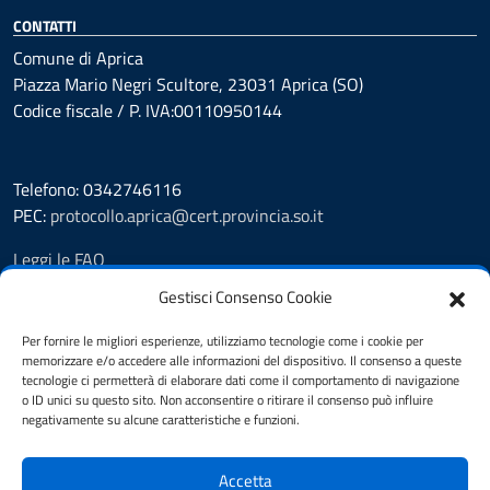
CONTATTI
Comune di Aprica
Piazza Mario Negri Scultore, 23031 Aprica (SO)
Codice fiscale / P. IVA:00110950144
Telefono: 0342746116
PEC:
protocollo.aprica@cert.provincia.so.it
Leggi le FAQ
Prenotazione appuntamento
Gestisci Consenso Cookie
Segnalazione disservizio
Whistleblowing
Per fornire le migliori esperienze, utilizziamo tecnologie come i cookie per
memorizzare e/o accedere alle informazioni del dispositivo. Il consenso a queste
Amministrazione trasparente
tecnologie ci permetterà di elaborare dati come il comportamento di navigazione
Pubblicità legale
o ID unici su questo sito. Non acconsentire o ritirare il consenso può influire
Albo Pretorio
negativamente su alcune caratteristiche e funzioni.
Informativa privacy
Note legali
Accetta