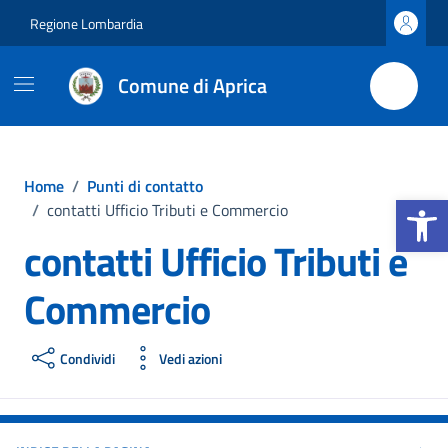
Vai ai contenuti
Vai al footer
Regione Lombardia
Comune di Aprica
Home
/
Punti di contatto
Apri la b
/
contatti Ufficio Tributi e Commercio
contatti Ufficio Tributi e
Commercio
Condividi
Vedi azioni