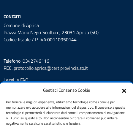
CONTATTI
Comune di Aprica
Piazza Mario Negri Scultore, 23031 Aprica (SO)
Codice fiscale / P. IVA:00110950144
Telefono: 0342746116
PEC:
protocollo.aprica@cert.provincia.so.it
Leggi le FAQ
Prenotazione appuntamento
Gestisci Consenso Cookie
Segnalazione disservizio
Whistleblowing
Per fornire le migliori esperienze, utilizziamo tecnologie come i cookie per
memorizzare e/o accedere alle informazioni del dispositivo. Il consenso a queste
Amministrazione trasparente
tecnologie ci permetterà di elaborare dati come il comportamento di navigazione
Pubblicità legale
o ID unici su questo sito. Non acconsentire o ritirare il consenso può influire
Albo Pretorio
negativamente su alcune caratteristiche e funzioni.
Informativa privacy