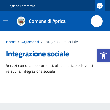
Vai ai contenuti
Vai al footer
Regione Lombardia
Comune di Aprica
Home
/
Argomenti
/
Integrazione sociale
Apri la b
Integrazione sociale
Dettagli dell'argomento
Servizi comunali, documenti, uffici, notizie ed eventi
relativi a Integrazione sociale