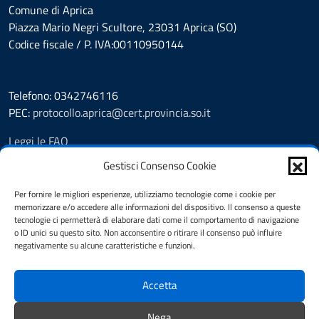
Comune di Aprica
Piazza Mario Negri Scultore, 23031 Aprica (SO)
Codice fiscale / P. IVA:00110950144
Telefono: 0342746116
PEC:
protocollo.aprica@cert.provincia.so.it
Leggi le FAQ
Prenotazione appuntamento
Gestisci Consenso Cookie
Segnalazione disservizio
Whistleblowing
Per fornire le migliori esperienze, utilizziamo tecnologie come i cookie per
memorizzare e/o accedere alle informazioni del dispositivo. Il consenso a queste
Amministrazione trasparente
tecnologie ci permetterà di elaborare dati come il comportamento di navigazione
Pubblicità legale
o ID unici su questo sito. Non acconsentire o ritirare il consenso può influire
Albo Pretorio
negativamente su alcune caratteristiche e funzioni.
Informativa privacy
Note legali
Accetta
Dichiarazione di accessibilità
Cookie Policy (UE)
Nega