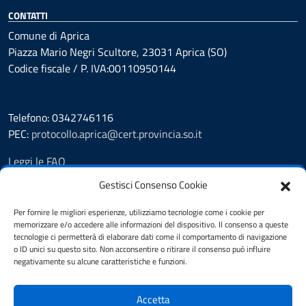
CONTATTI
Comune di Aprica
Piazza Mario Negri Scultore, 23031 Aprica (SO)
Codice fiscale / P. IVA:00110950144
Telefono: 0342746116
PEC:
protocollo.aprica@cert.provincia.so.it
Leggi le FAQ
Prenotazione appuntamento
Gestisci Consenso Cookie
Segnalazione disservizio
Whistleblowing
Per fornire le migliori esperienze, utilizziamo tecnologie come i cookie per
memorizzare e/o accedere alle informazioni del dispositivo. Il consenso a queste
Amministrazione trasparente
tecnologie ci permetterà di elaborare dati come il comportamento di navigazione
Pubblicità legale
o ID unici su questo sito. Non acconsentire o ritirare il consenso può influire
Albo Pretorio
negativamente su alcune caratteristiche e funzioni.
Informativa privacy
Note legali
Accetta