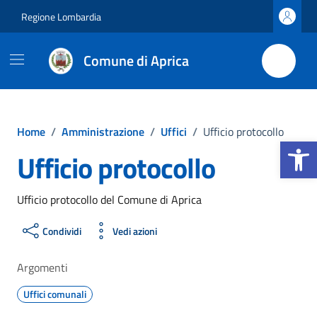
Vai ai contenuti
Vai al footer
Regione Lombardia
Comune di Aprica
Home
/
Amministrazione
/
Uffici
/
Ufficio protocollo
Apri la b
Ufficio protocollo
Ufficio protocollo del Comune di Aprica
Condividi
Vedi azioni
Argomenti
Uffici comunali