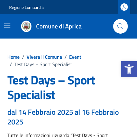
Vai ai contenuti
Vai al footer
Regione Lombardia
Comune di Aprica
Home
/
Vivere il Comune
/
Eventi
Apri la b
/
Test Days – Sport Specialist
Test Days – Sport
Specialist
dal 14 Febbraio 2025 al 16 Febbraio
2025
Tutte le informazioni riguardo "Test Days - Sport