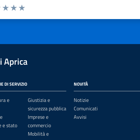
1 stelle su 5
uta 2 stelle su 5
Valuta 3 stelle su 5
Valuta 4 stelle su 5
Valuta 5 stelle su 5
 Aprica
E DI SERVIZIO
NOVITÀ
ura e
Giustizia e
Notizie
sicurezza pubblica
Comunicati
e
Imprese e
Avvisi
 e stato
commercio
Mobilità e