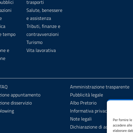
pubblici
trasporti
azioni
Salute, benessere
e
e assistenza
ica
Tributi, finanze e
 e tempo
contravvenzioni
Turismo
one e
Vita lavorativa
one
 FAQ
Amministrazione trasparente
zione appuntamento
Pubblicità legale
ione disservizio
Albo Pretorio
blowing
Informativa privacy
Note legali
Per fornire l
accedere alle
Dichiarazione di accessibilità
elaborare dat