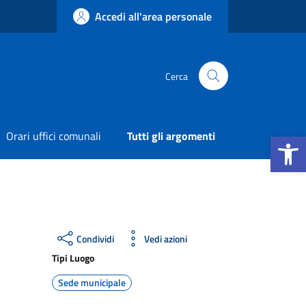
Accedi all'area personale
Cerca
Apri la b
Orari uffici comunali
Tutti gli argomenti
Condividi
Vedi azioni
Tipi Luogo
Sede municipale