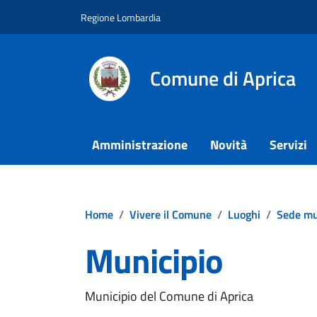
Vai ai contenuti
Vai al footer
Regione Lombardia
Comune di Aprica
Amministrazione
Novità
Servizi
Home
/
Vivere il Comune
/
Luoghi
/
Sede mu
Municipio
Municipio del Comune di Aprica