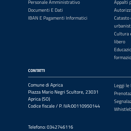
Personale Amministrativo
Appalti 
Documenti E Dati
Autorizz
IBAN E Pagamenti Informatici
Catasto 
urbanist
Cultura
libero
Educazi
formazi
CONTATTI
Comune di Aprica
Leggi le
Piazza Mario Negri Scultore, 23031
Prenota
Aprica (SO)
Segnalaz
Codice fiscale / P. IVA:00110950144
Whistle
Telefono: 0342746116