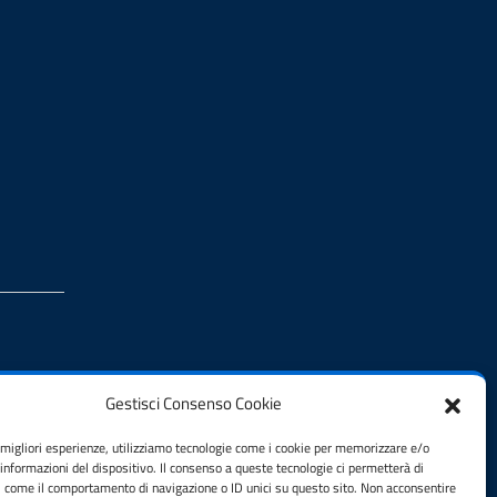
Gestisci Consenso Cookie
e migliori esperienze, utilizziamo tecnologie come i cookie per memorizzare e/o
 informazioni del dispositivo. Il consenso a queste tecnologie ci permetterà di
i come il comportamento di navigazione o ID unici su questo sito. Non acconsentire